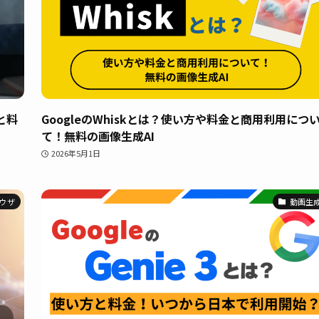
方と料
GoogleのWhiskとは？使い方や料金と商用利用につ
て！無料の画像生成AI
2026年5月1日
ラウザ
動画生