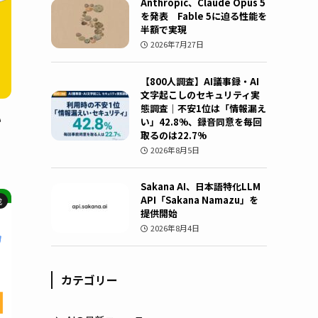
Anthropic、Claude Opus 5
を発表 Fable 5に迫る性能を
半額で実現
2026年7月27日
【800人調査】AI議事録・AI
文字起こしのセキュリティ実
態調査｜不安1位は「情報漏え
い
い」42.8%、録音同意を毎回
取るのは22.7%
2026年8月5日
Sakana AI、日本語特化LLM
API「Sakana Namazu」を
成
提供開始
2026年8月4日
カテゴリー