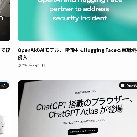
声で複
OpenAIのAIモデル、評価中にHugging Face本番環
侵入
2026年7月23日
enAI
OpenA