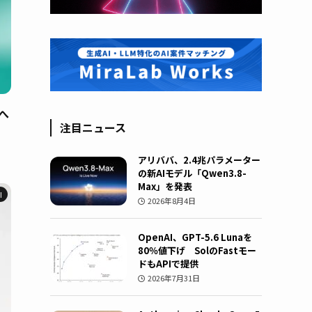
境へ
注目ニュース
アリババ、2.4兆パラメーター
の新AIモデル「Qwen3.8-
Max」を発表
I
2026年8月4日
OpenAI、GPT-5.6 Lunaを
80％値下げ SolのFastモー
ドもAPIで提供
2026年7月31日