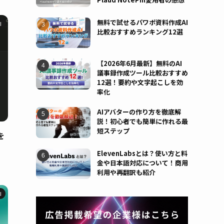
無料で試せるパワポ資料作成AI
I
比較おすすめランキング12選
【2026年6月最新】無料のAI
議事録作成ツール比較おすすめ
12選！要約や文字起こしを効
率化
AIアバターの作り方を徹底解
説！初心者でも簡単に作れる最
短ステップ
を
ElevenLabsとは？使い方と料
金や日本語対応について！商用
利用や再翻訳も紹介
I