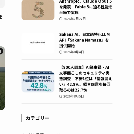
Anthropic、Claude Opus 5
を発表 Fable 5に迫る性能を
半額で実現
を
2026年7月27日
Sakana AI、日本語特化LLM
API「Sakana Namazu」を
提供開始
I
2026年8月4日
【800人調査】AI議事録・AI
文字起こしのセキュリティ実
態調査｜不安1位は「情報漏え
い」42.8%、録音同意を毎回
取るのは22.7%
2026年8月5日
カテゴリー