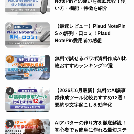
NotePinとの違いを徹底比較！使
い方・機能・特徴を紹介
【最速レビュー】Plaud NotePin
S の評判・口コミ！Plaud
NotePin愛用者の感想
無料で試せるパワポ資料作成AI比
較おすすめランキング12選
【2026年6月最新】無料のAI議事
録作成ツール比較おすすめ12選！
要約や文字起こしを効率化
AIアバターの作り方を徹底解説！
初心者でも簡単に作れる最短ステ