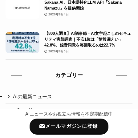
Sakana AI、日本語特化LLM API「Sakana
Namazu」を提供開始
2026年8月4日
【800人調査】AI議事録・AI文字起こしのセキュ
リティ実態調査｜不安1位は「情報漏えい」
42.8%、録音同意を毎回取るのは22.7%
2026年8月5日
カテゴリー
AIの最新ニュース
OpenAI
AIニュースやお役立ち情報を不定期配信中
Google
メールマガジンに登録
Anthropic