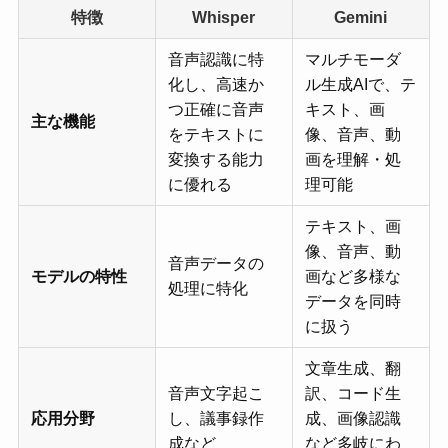
特徴
Whisper
Gemini
音声認識に特
マルチモーダ
化し、高速か
ル生成AIで、テ
つ正確に音声
キスト、画
主な機能
をテキストに
像、音声、動
変換する能力
画を理解・処
に優れる
理可能
テキスト、画
像、音声、動
音声データの
モデルの特性
画など多様な
処理に特化
データを同時
に扱う
文章生成、翻
音声文字起こ
訳、コード生
応用分野
し、議事録作
成、画像認識
成など
など多岐にわ