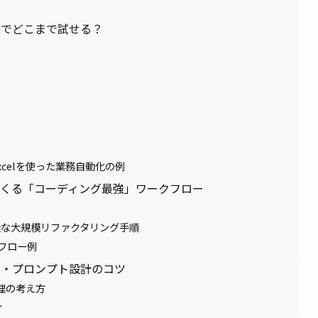
：無料でどこまで試せる？
for Excelを使った業務自動化の例
s 4.5でつくる「コーディング最強」ワークフロー
った安全な大規模リファクタリング手順
フロー例
かす運用・プロンプト設計のコツ
管理の考え方
け