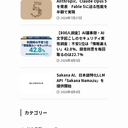
Anthropic、Claude Opus 5
を発表 Fable 5に迫る性能を
半額で実現
2026年7月27日
【800人調査】AI議事録・AI
文字起こしのセキュリティ実
態調査｜不安1位は「情報漏え
い」42.8%、録音同意を毎回
取るのは22.7%
2026年8月5日
Sakana AI、日本語特化LLM
API「Sakana Namazu」を
提供開始
2026年8月4日
カテゴリー