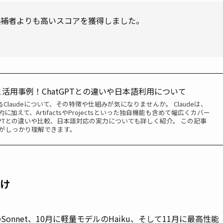
人間の候補者よりも高いスコアを獲得しました。
方と活用事例！ChatGPTとの違いや日本語利用について
Claudeについて、その特徴や仕組みが気になりませんか。 Claudeは、
加えて、ArtifactsやProjectsといった独自機能も含めて幅広くカバー
tGPTとの違いや比較、日本語対応の実力についても詳しく紹介。 この記事
何かがしっかり理解できます。
づけ
ルのSonnet、10月に軽量モデルのHaiku、そして11月に最高性能