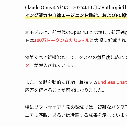
Claude Opus 4.5とは、2025年11月にAnt
ィング能力や自律エージェント機能、およびPC
本モデルは、前世代のOpus 4.1と比較して処
トは
100万トークンあたり5ドル
と大幅に低減されまし
特筆すべき新機能として、タスクの難易度に応じ
ター
が導入されています。
また、文脈を動的に圧縮・維持する
Endless Cha
応答を続けることが可能になりました。
特にソフトウェア開発の領域では、複雑なバグ修
ニアに匹敵、あるいは凌駕する成果を示していま