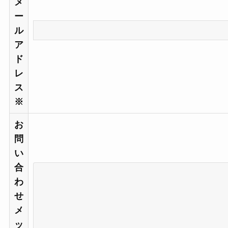
メ
ー
ル
ア
ド
レ
ス
※
お
問
い
合
わ
せ
メ
ッ