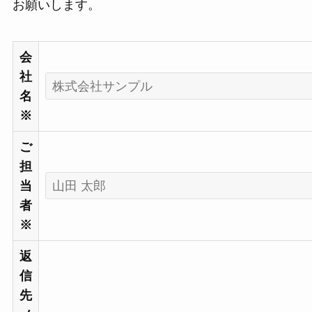
お願いします。
会
社
名
※
ご
担
当
者
※
返
信
先