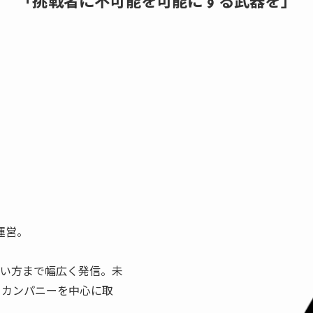
「挑戦者に不可能を可能にする武器を
」
の運営。
使い方まで幅広く発信。未
・カンパニーを中心に取